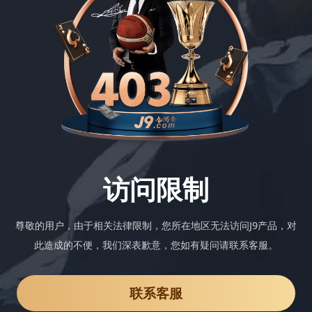
访问限制
尊敬的用户，由于相关法律限制，您所在地区无法访问J9产品，对
此造成的不便，我们深表歉意，您如有疑问请联系客服。
联系客服