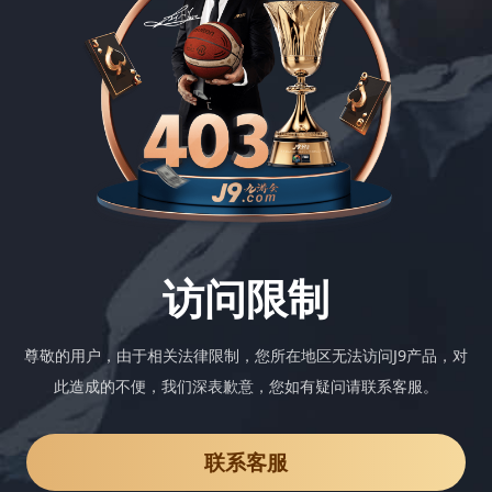
访问限制
尊敬的用户，由于相关法律限制，您所在地区无法访问J9产品，对
此造成的不便，我们深表歉意，您如有疑问请联系客服。
联系客服